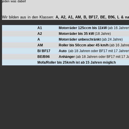
jeden was dabei!
Wir bilden aus in den Klassen:
A, A2, A1, AM, B, BF17, BE, B96, L & na
A1
Motorräder 125ccm
bis 11kW
(ab 16 Jahre
A2
Motorräder bis 35 kW
(18 Jahre)
A
Motorräder unbeschränkt
(ab 24 Jahre)
AM
Roller bis 50ccm aber 45 km/h
(ab 16 Jahr
B/ BF17
Auto
(ab 18 Jahren oder BF17 mit 17 Jahre
BE/B96
Anhänger
(ab 18 Jahren oder BF17 mit 17 J
Mofa/Roller bis 25km/h ist ab 15 Jahren möglich