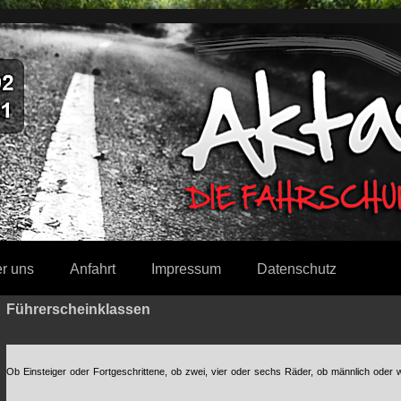
r uns
Anfahrt
Impressum
Datenschutz
Führerscheinklassen
Ob Einsteiger oder Fortgeschrittene, ob zwei, vier oder sechs Räder, ob männlich oder wei