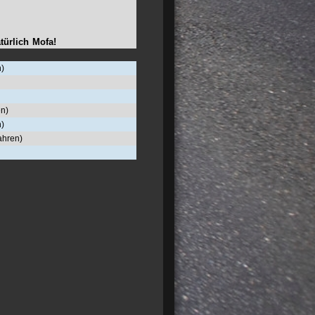
türlich Mofa!
n)
en)
n)
ahren)